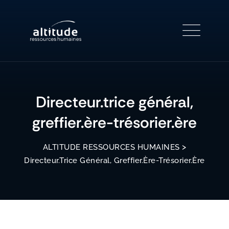
Skip
to
content
Directeur.trice général,
greffier.ère-trésorier.ère
>
ALTITUDE RESSOURCES HUMAINES
Directeur.trice Général, Greffier.ère-Trésorier.ère